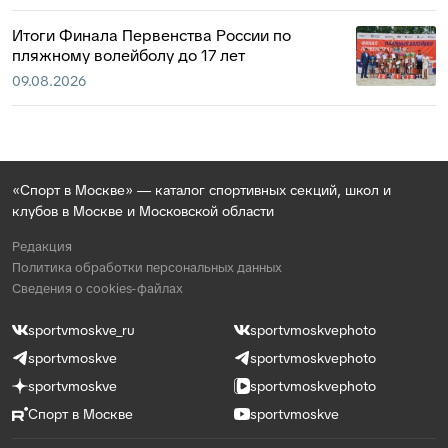
Итоги Финала Первенства России по
пляжному волейболу до 17 лет
09.08.2026
«Спорт в Москве» — каталог спортивных секций, школ и
клубов в Москве и Московской области
Редакция
Политика обработки персональных данных
Сведения о cookies-файлах
sportvmoskve_ru
sportvmoskvephoto
sportvmoskve
sportvmoskvephoto
sportvmoskve
sportvmoskvephoto
Спорт в Москве
sportvmoskve