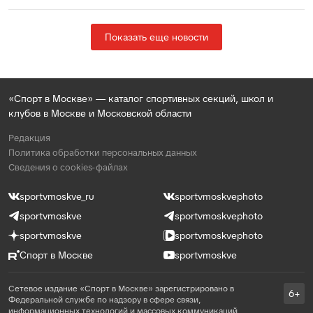
Показать еще новости
«Спорт в Москве» — каталог спортивных секций, школ и
клубов в Москве и Московской области
Редакция
Политика обработки персональных данных
Сведения о cookies-файлах
sportvmoskve_ru
sportvmoskvephoto
sportvmoskve
sportvmoskvephoto
sportvmoskve
sportvmoskvephoto
Спорт в Москве
sportvmoskve
Сетевое издание «Спорт в Москве» зарегистрировано в
6+
Федеральной службе по надзору в сфере связи,
информационных технологий и массовых коммуникаций