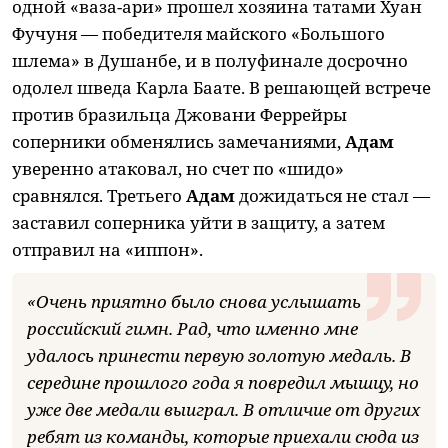
одной «ваза-ари» прошел хозяина татами Хуан
Фучуня — победителя майского «Большого
шлема» в Душанбе, и в полуфинале досрочно
одолел шведа Карла Баате. В решающей встрече
против бразильца Джовани Феррейры
соперники обменялись замечаниями,
Адам
уверенно атаковал, но счет по «шидо»
сравнялся. Третьего
Адам
дожидаться не стал —
заставил соперника уйти в защиту, а затем
отправил на «иппон».
«Очень приятно было снова услышать
российский гимн. Рад, что именно мне
удалось принести первую золотую медаль. В
середине прошлого года я повредил мышцу, но
уже две медали выиграл. В отличие от других
ребят из команды, которые приехали сюда из