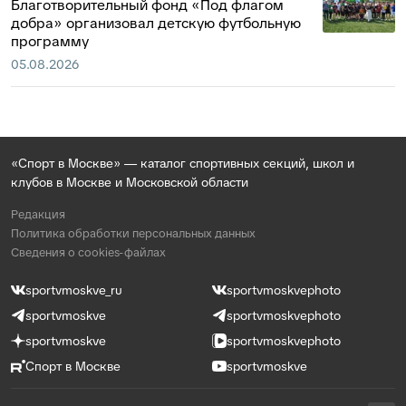
Благотворительный фонд «Под флагом
добра» организовал детскую футбольную
программу
05.08.2026
«Спорт в Москве» — каталог спортивных секций, школ и
клубов в Москве и Московской области
Редакция
Политика обработки персональных данных
Сведения о cookies-файлах
sportvmoskve_ru
sportvmoskvephoto
sportvmoskve
sportvmoskvephoto
sportvmoskve
sportvmoskvephoto
Спорт в Москве
sportvmoskve