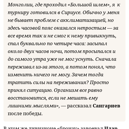
Монголии, где проходил «Большой шлем», я к
турниру готовился в Сириусе. Обычно у меня
не бывает проблем с акклиматизацией, но
здесь часовой пояс оказался непростым — за
все время так и не смог к нему привыкнуть,
спал буквально по четыре часа: засыпал
около двух часов ночи, потом просыпался и
до самого утра уже не мог уснуть. Сначала
переживал из-за этого, а потом понял, что
изменить ничего не могу. Зачем тогда
тратить силы на переживания? Просто
принял ситуацию. Организм все равно
восстановится, если не мешать ему
лишними мыслями», —
рассказал
Сангариев
после победы.
В этом же дивизионе «бронзу» завоевал
Идар