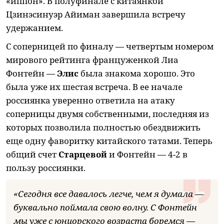
«иппон». В полуфинале с китаянкой
Цзинэсинуэр Айиман завершила встречу
удержанием.
С соперницей по финалу — четвертым номером
мирового рейтинга француженкой Лиа
Фонтейн —
Элис
была знакома хорошо. Это
была уже их шестая встреча. В ее начале
россиянка уверенно ответила на атаку
соперницы двумя собственными, последняя из
которых позволила полностью обездвижить
еще одну фаворитку китайского татами. Теперь
общий счет
Старцевой
и Фонтейн — 4-2 в
пользу россиянки.
«Сегодня все давалось легче, чем я думала —
буквально поймала свою волну. С Фонтейн
мы уже с юниорского возраста боремся —