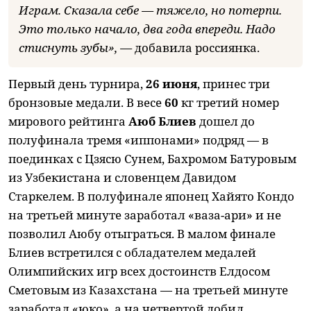
Играм. Сказала себе — тяжело, но потерпи.
Это только начало, два года впереди. Надо
стиснуть зубы», —
добавила россиянка.
Первый день турнира,
26 июня
, принес три
бронзовые медали. В весе
60
кг третий номер
мирового рейтинга
Аюб Блиев
дошел до
полуфинала тремя «иппонами» подряд — в
поединках с Цзясю Сунем, Бахромом Батуровым
из Узбекистана и словенцем Давидом
Старкелем. В полуфинале японец Хайято Кондо
на третьей минуте заработал «ваза-ари» и не
позволил Аюбу отыграться. В малом финале
Блиев встретился с обладателем медалей
Олимпийских игр всех достоинств Елдосом
Сметовым из Казахстана — на третьей минуте
заработал «юко», а на четвертой добил