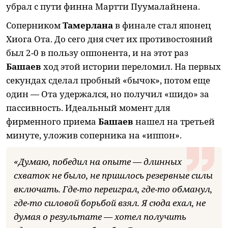
убрал с пути финна Мартти Пуумалайнена.
Соперником
Тамерлана
в финале стал японец
Хиога Ота. До сего дня счет их противостояний
был 2-0 в пользу оппонента, и на этот раз
Башаев
ход этой истории переломил. На первых
секундах сделал пробный «бычок», потом еще
один — Ота удержался, но получил «шидо» за
пассивность. Идеальный момент для
фирменного приема
Башаев
нашел на третьей
минуте, уложив соперника на «иппон».
«Думаю, победил на опыте — длинных
схваток не было, не пришлось резервные силы
включать. Где-то переиграл, где-то обманул,
где-то силовой борьбой взял. Я сюда ехал, не
думая о результате — хотел получить