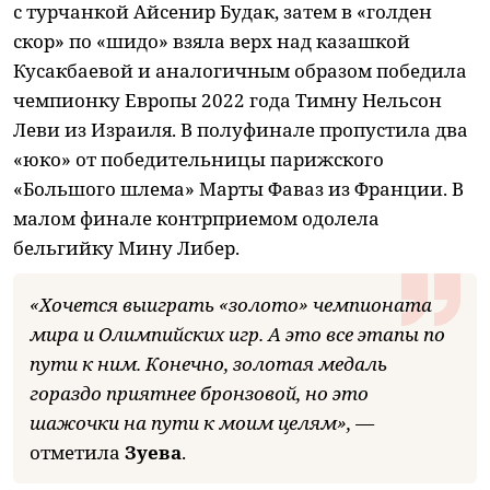
с турчанкой Айсенир Будак, затем в «голден
скор» по «шидо» взяла верх над казашкой
Кусакбаевой и аналогичным образом победила
чемпионку Европы 2022 года Тимну Нельсон
Леви из Израиля. В полуфинале пропустила два
«юко» от победительницы парижского
«Большого шлема» Марты Фаваз из Франции. В
малом финале контрприемом одолела
бельгийку Мину Либер.
«Хочется выиграть «золото» чемпионата
мира и Олимпийских игр. А это все этапы по
пути к ним. Конечно, золотая медаль
гораздо приятнее бронзовой, но это
шажочки на пути к моим целям», —
отметила
Зуева
.