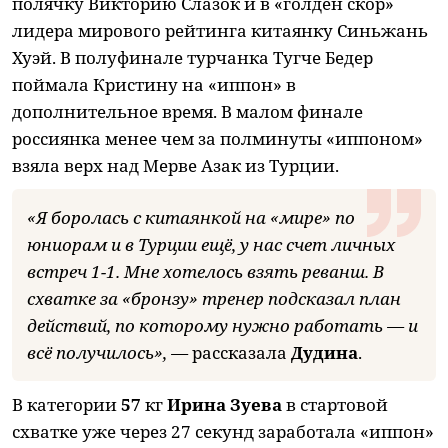
полячку Викторию Слазок и в «голден скор»
лидера мирового рейтинга китаянку Синьжань
Хуэй. В полуфинале турчанка Тугче Бедер
поймала Кристину на «иппон» в
дополнительное время. В малом финале
россиянка менее чем за полминуты «иппоном»
взяла верх над Мерве Азак из Турции.
«Я боролась с китаянкой на «мире» по
юниорам и в Турции ещё, у нас счет личных
встреч 1-1. Мне хотелось взять реванш. В
схватке за «бронзу» тренер подсказал план
действий, по которому нужно работать — и
всё получилось», —
рассказала
Дудина
.
В категории
57
кг
Ирина Зуева
в стартовой
схватке уже через 27 секунд заработала «иппон»