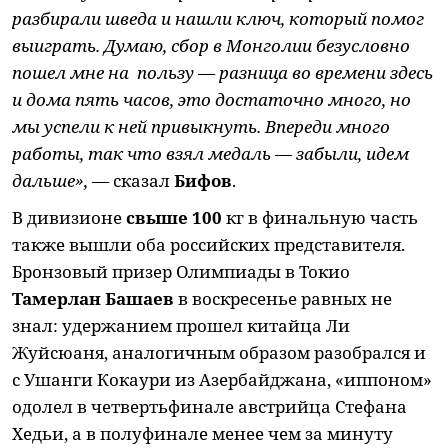
разбирали шведа и нашли ключ, который помог
выиграть. Думаю, сбор в Монголии безусловно
пошел мне на пользу — разница во времени здесь
и дома пять часов, это достаточно много, но
мы успели к ней привыкнуть. Впереди много
работы, так что взял медаль — забыли, идем
дальше», —
сказал
Бифов
.
В дивизионе
свыше 100
кг в финальную часть
также вышли оба российских представителя.
Бронзовый призер Олимпиады в Токио
Тамерлан Башаев
в воскресенье равных не
знал: удержанием прошел китайца Ли
Жуйсюаня, аналогичным образом разобрался и
с Ушанги Кокаури из Азербайджана, «иппоном»
одолел в четвертьфинале австрийца Стефана
Хедьи, а в полуфинале менее чем за минуту