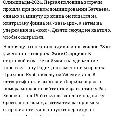
Олимпиады-2024. Первая половина встречи
прошла при полном доминировании Батчаева,
однако за минуту до конца он попался на
контратаку финна на «ваза-ари», а затем на
удержание на «юко». Девяти секунд не хватило,
чтобы отыграться.
Настоящую сенсацию в дивизионе
свыше 78
кг
у женщин сотворила
Элис Старцева
. В
стартовой схватке поймала на удержание
хорватку Тину Радич, по замечаниям прошла
Ирихшон Курбанбаеву из Узбекистана. В
четвертьфинале выбила из борьбы первого
номера мирового рейтинга израильтянку Раз
Хершко — на 19-й секунде зацепом под пятку
бросила на «юко», а затем тем же приемом
отправила титулованную соперницу на