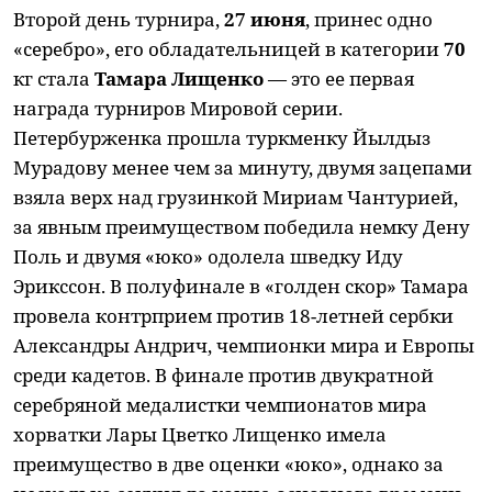
Второй день турнира,
27 июня
, принес одно
«серебро», его обладательницей в категории
70
кг стала
Тамара Лищенко
— это ее первая
награда турниров Мировой серии.
Петербурженка прошла туркменку Йылдыз
Мурадову менее чем за минуту, двумя зацепами
взяла верх над грузинкой Мириам Чантурией,
за явным преимуществом победила немку Дену
Поль и двумя «юко» одолела шведку Иду
Эрикссон. В полуфинале в «голден скор» Тамара
провела контрприем против 18-летней сербки
Александры Андрич, чемпионки мира и Европы
среди кадетов. В финале против двукратной
серебряной медалистки чемпионатов мира
хорватки Лары Цветко Лищенко имела
преимущество в две оценки «юко», однако за