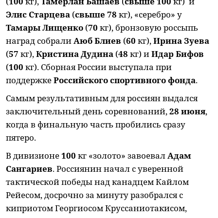
(
100
кг),
Тамерлан Башаев
(
свыше 100
кг) и
Элис Старцева
(
свыше 78
кг), «серебро» у
Тамары Лищенко
(
70
кг), бронзовую россыпь
наград собрали
Аюб Блиев
(
60
кг),
Ирина Зуева
(
57
кг),
Кристина Дудина
(
48
кг) и
Идар Бифов
(
100
кг). Сборная России выступала при
поддержке
Российского спортивного фонда
.
Самым результативным для россиян выдался
заключительный день соревнований,
28 июня
,
когда в финальную часть пробились сразу
пятеро.
В дивизионе
100
кг «золото» завоевал
Адам
Сангариев
. Россиянин начал с уверенной
тактической победы над канадцем Кайлом
Рейесом, досрочно за минуту разобрался с
киприотом Георгиосом Круссаниотакисом,