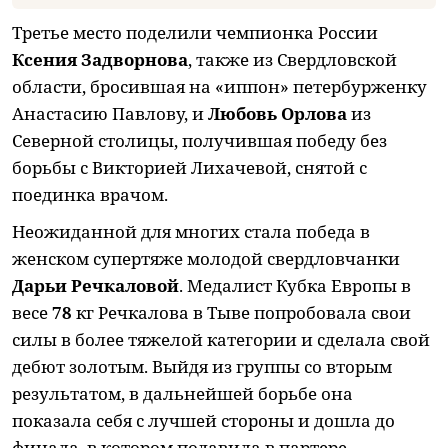
Третье место поделили чемпионка России
Ксения Задворнова
, также из Свердловской
области, бросившая на «иппон» петербурженку
Анастасию Павлову, и
Любовь Орлова
из
Северной столицы, получившая победу без
борьбы с Викторией Лихачевой, снятой с
поединка врачом.
Неожиданной для многих стала победа в
женском супертяже молодой свердловчанки
Дарьи Речкаловой
. Медалист Кубка Европы в
весе
78
кг Речкалова в Тыве попробовала свои
силы в более тяжелой категории и сделала свой
дебют золотым. Выйдя из группы со вторым
результатом, в дальнейшей борьбе она
показала себя с лучшей стороны и дошла до
финала, в котором подавила в партере