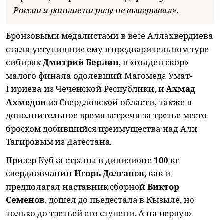
России я раньше ни разу не выигрывал».
Бронзовыми медалистами в весе Аллахвердиева
стали уступившие ему в предварительном туре
сибиряк
Дмитрий Берлин
, в «голден скор»
малого финала одолевший Магомеда Умат-
Гириева из Чеченской Республики, и
Ахмад
Ахмедов
из Свердловской области, также в
дополнительное время встречи за третье место
броском добившийся преимущества над Али
Тагировым из Дагестана.
Призер Кубка страны в дивизионе
100
кг
свердловчанин
Игорь Долганов
, как и
предполагал наставник сборной
Виктор
Семенов
, дошел до пьедестала в Кызыле, но
только до третьей его ступени. А на первую