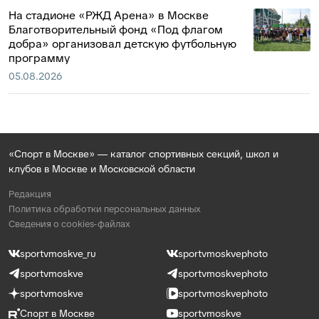
На стадионе «РЖД Арена» в Москве
Благотворительный фонд «Под флагом
добра» организовал детскую футбольную
программу
05.08.2026
«Спорт в Москве» — каталог спортивных секций, школ и
клубов в Москве и Московской области
Редакция
Политика обработки персональных данных
Сведения о cookies-файлах
sportvmoskve_ru
sportvmoskvephoto
sportvmoskve
sportvmoskvephoto
sportvmoskve
sportvmoskvephoto
Спорт в Москве
sportvmoskve