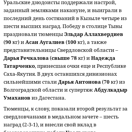
Уральские дзюдоисты поддержали настрой,
заданный земляками накануне, и выиграли в
последний день состязаний в Кызыле четыре из
шести высших наград. Победу в столице Тывы
праздновали тюменцы
Эльдар Аллахвердиев
(
90
кг) и
Асан Аугалиев
(
100
кг), а также
представительницы Свердловской области –
Дарья Речкалова
(
свыше 78
кг) и
Надежда
Татарченко
, принесшая очки еще и Республике
Саха-Якутия. В двух оставшихся дивизионах
сильнейшими стали
Дарья Антонова
(
70
кг) из
Волгоградской области и супертяж
Абдулкадыр
Умаханов
из Дагестана.
Тюменцы, к слову, показали второй результат за
свердловчанами в медальном зачете – шесть
наград (2-3-1), и внесли свой вклад в