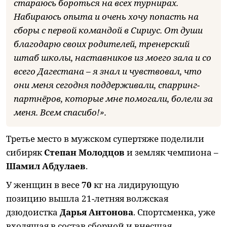
стараюсь бороться на всех турнирах.
Набираюсь опыта и очень хочу попасть на
сборы с первой командой в Сириус. От души
благодарю своих родителей, тренерский
штаб школы, наставников из моего зала и со
всего Дагестана – я знал и чувствовал, что
они меня сегодня поддерживали, спарринг-
партнёров, которые мне помогали, болели за
меня. Всем спасибо!».
Третье место в мужском супертяже поделили
сибиряк
Степан Молодцов
и земляк чемпиона –
Шамил Абдулаев
.
У женщин в весе
70
кг на лидирующую
позицию вышла 21-летняя волжская
дзюдоистка
Дарья Антонова
. Спортсменка, уже
входящая в состав сборной и внесшая