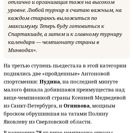
отлично и организация тоже на высоком
уровне. Любой турнир я считаю важным, на
каждом стараюсь выложиться по
максимуму. Теперь буду готовиться к
Спартакиаде, а затем и к главному турниру
календаря — чемпионату страны в
Минводах».
На третью ступень пьедестала в этой категории
поднялись две «пройденные» Антоновой
спортсменки:
Иудина
, на последней минуте
малого финала добившаяся преимущества над
вице-чемпионкой страны Ксенией Медведевой
из Санкт-Петербурга, и
Огнивова
, мощным
броском обрушившая на татами Полину
Яковлеву из Сверловской области.
В категории
78
кг вице-чемпионка страны