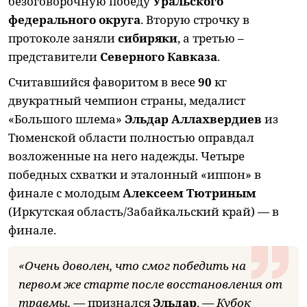
безоговорочную победу
Уральского
федерального округа
. Вторую строчку в
протоколе заняли
сибиряки
, а третью –
представители
Северного Кавказа
.
Считавшийся фаворитом в весе
90
кг
двукратный чемпион страны, медалист
«Большого шлема»
Эльдар Аллахвердиев
из
Тюменской области полностью оправдал
возложенные на него надежды. Четыре
победных схватки и эталонный «иппон» в
финале с молодым
Алексеем Тютриным
(Иркутская область/Забайкальский край) — в
финале.
«Очень доволен, что смог победить на
первом же старте после восстановления от
травмы, —
признался
Эльдар
.
— Кубок