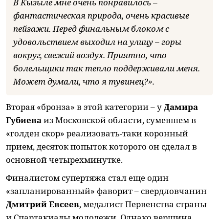
В Кызыле мне очень понравилось –
фантастическая природа, очень красивые
пейзажи. Перед финальным блоком с
удовольствием выходил на улицу – горы
вокруг, свежий воздух. Приятно, что
болельщики так тепло поддерживали меня.
Может думали, что я тувинец?».
Вторая «бронза» в этой категории – у
Дамира
Губиева
из Московской области, сумевшем в
«голден скор» реализовать-таки коронный
прием, десяток попыток которого он сделал в
основной четырехминутке.
Финалистом супертяжа стал еще один
«запланированный» фаворит – свердловчанин
Дмитрий Евсеев
, медалист Первенства страны
и Спартакиады молодежи. Однако вершина