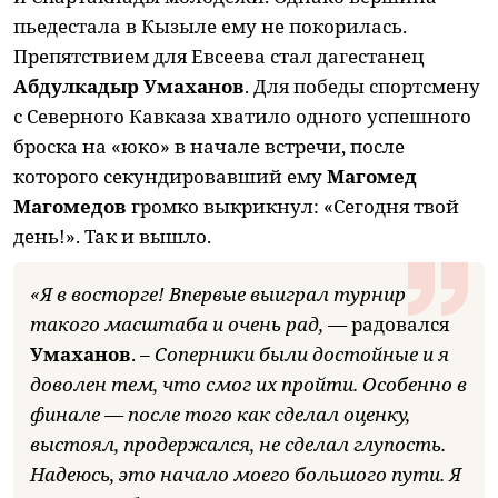
пьедестала в Кызыле ему не покорилась.
Препятствием для Евсеева стал дагестанец
Абдулкадыр Умаханов
. Для победы спортсмену
с Северного Кавказа хватило одного успешного
броска на «юко» в начале встречи, после
которого секундировавший ему
Магомед
Магомедов
громко выкрикнул: «Сегодня твой
день!». Так и вышло.
«Я в восторге! Впервые выиграл турнир
такого масштаба и очень рад, —
радовался
Умаханов
.
– Соперники были достойные и я
доволен тем, что смог их пройти. Особенно в
финале — после того как сделал оценку,
выстоял, продержался, не сделал глупость.
Надеюсь, это начало моего большого пути. Я