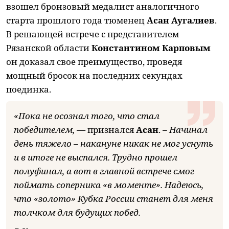
взошел бронзовый медалист аналогичного
старта прошлого года тюменец
Асан Аугалиев
.
В решающей встрече с представителем
Рязанской области
Константином Карповым
он доказал свое преимущество, проведя
мощный бросок на последних секундах
поединка.
«Пока не осознал того, что стал
победителем, —
признался
Асан
.
– Начинал
день тяжело – накануне никак не мог уснуть
и в итоге не выспался. Трудно прошел
полуфинал, а вот в главной встрече смог
поймать соперника «в моменте». Надеюсь,
что «золото» Кубка России станет для меня
толчком для будущих побед.