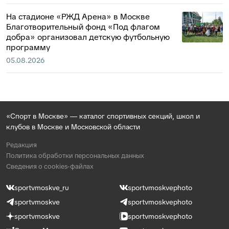
На стадионе «РЖД Арена» в Москве
Благотворительный фонд «Под флагом
добра» организовал детскую футбольную
программу
05.08.2026
«Спорт в Москве» — каталог спортивных секций, школ и
клубов в Москве и Московской области
Редакция
Политика обработки персональных данных
Сведения о cookies-файлах
sportvmoskve_ru
sportvmoskvephoto
sportvmoskve
sportvmoskvephoto
sportvmoskve
sportvmoskvephoto