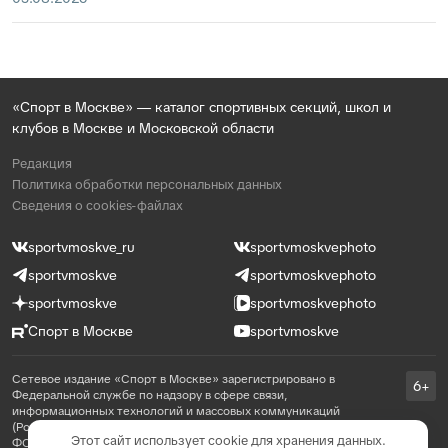
«Спорт в Москве» — каталог спортивных секций, школ и
клубов в Москве и Московской области
Редакция
Политика обработки персональных данных
Сведения о cookies-файлах
sportvmoskve_ru
sportvmoskvephoto
sportvmoskve
sportvmoskvephoto
sportvmoskve
sportvmoskvephoto
Спорт в Москве
sportvmoskve
Сетевое издание «Спорт в Москве» зарегистрировано в
6+
Федеральной службе по надзору в сфере связи,
информационных технологий и массовых коммуникаций
(Роскомнадзор) 31 августа 2021 года, реестровая запись ЭЛ №
Этот сайт использует cookie для хранения данных.
ФС 77 - 81769