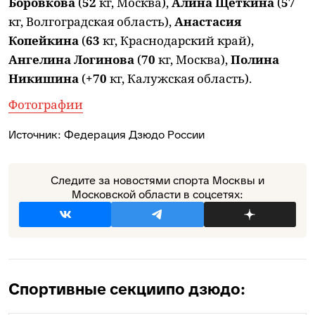
Боровкова
(
52
кг, Москва),
Алина Щеткина
(
57
кг, Волгоградская область),
Анастасия
Копейкина
(
63
кг, Краснодарский край),
Ангелина Логинова
(
70
кг, Москва),
Полина
Никишина
(
+70
кг, Калужская область).
Фотографии
Источник:
Федерация Дзюдо России
Следите за новостями спорта Москвы и
Московской области в соцсетях:
Спортивные секции
по дзюдо: