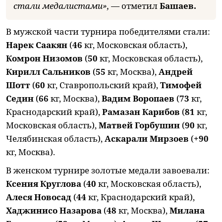
стали медалистами», —
отметил
Башаев.
В мужской части турнира победителями стали:
Нарек Саакян
(
46
кг, Московская область),
Комрон Низомов
(
50
кг, Московская область),
Кирилл Сальников
(
55
кг, Москва),
Андрей
Шотт
(
60
кг, Ставропольский край),
Тимофей
Седин
(
66
кг, Москва),
Вадим Воропаев
(
73
кг,
Краснодарский край),
Рамазан Карибов
(
81
кг,
Московская область),
Матвей Горбушин
(
90
кг,
Челябинская область),
Аскарали Мирзоев
(
+90
кг, Москва).
В женском турнире золотые медали завоевали:
Ксения Круглова
(
40
кг, Московская область),
Алеся Новосад
(
44
кг, Краснодарский край),
Хаджинисо Назарова
(
48
кг, Москва),
Милана