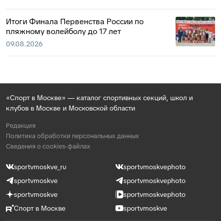
Итоги Финала Первенства России по
пляжному волейболу до 17 лет
09.08.2026
«Спорт в Москве» — каталог спортивных секций, школ и
клубов в Москве и Московской области
Редакция
Политика обработки персональных данных
Сведения о cookies-файлах
sportvmoskve_ru
sportvmoskvephoto
sportvmoskve
sportvmoskvephoto
sportvmoskve
sportvmoskvephoto
Спорт в Москве
sportvmoskve