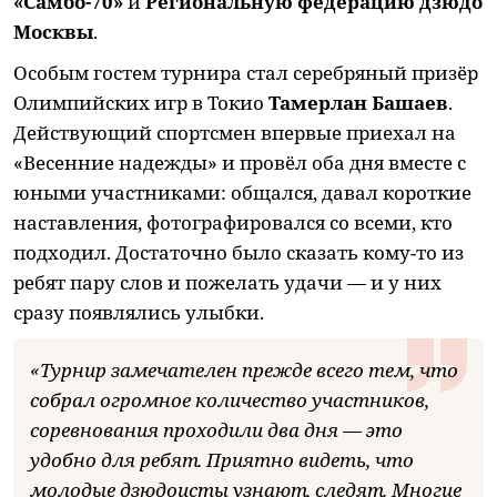
«Самбо-70»
и
Региональную федерацию дзюдо
Москвы
.
Особым гостем турнира стал серебряный призёр
Олимпийских игр в Токио
Тамерлан Башаев
.
Действующий спортсмен впервые приехал на
«Весенние надежды» и провёл оба дня вместе с
юными участниками: общался, давал короткие
наставления, фотографировался со всеми, кто
подходил. Достаточно было сказать кому-то из
ребят пару слов и пожелать удачи — и у них
сразу появлялись улыбки.
«Турнир замечателен прежде всего тем, что
собрал огромное количество участников,
соревнования проходили два дня — это
удобно для ребят. Приятно видеть, что
молодые дзюдоисты узнают, следят. Многие