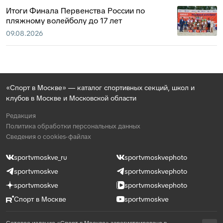
Итоги Финала Первенства России по
пляжному волейболу до 17 лет
09.08.2026
«Спорт в Москве» — каталог спортивных секций, школ и
клубов в Москве и Московской области
Редакция
Политика обработки персональных данных
Сведения о cookies-файлах
sportvmoskve_ru
sportvmoskvephoto
sportvmoskve
sportvmoskvephoto
sportvmoskve
sportvmoskvephoto
Спорт в Москве
sportvmoskve