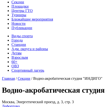
Секции
Площадки
Центры ГТО
Турниры
Ближайшие мероприятия
Новости
Публикации
Виды спорта
Города
Станции
Адм. округа и районы
Детям
Взрослым
60+
ОВЗ
Спортивный лагерь
Главная
/
Секции
/
Водно-акробатическая студия "ИНДИГО"
Водно-акробатическая студ
Москва, Энергетический проезд, д. 3, стр. 3
Лефортово