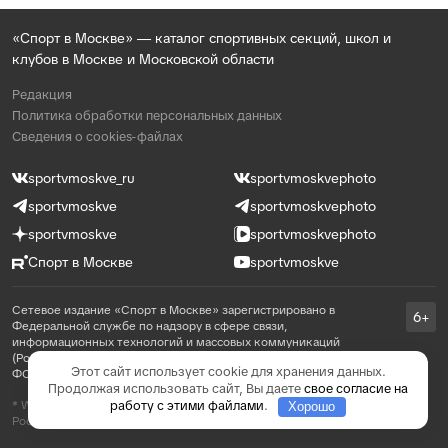
«Спорт в Москве» — каталог спортивных секций, школ и
клубов в Москве и Московской области
Редакция
Политика обработки персональных данных
Сведения о cookies-файлах
sportvmoskve_ru
sportvmoskvephoto
sportvmoskve
sportvmoskvephoto
sportvmoskve
sportvmoskvephoto
Спорт в Москве
sportvmoskve
Сетевое издание «Спорт в Москве» зарегистрировано в
6+
Федеральной службе по надзору в сфере связи,
информационных технологий и массовых коммуникаций
(Роскомнадзор) 31 августа 2021 года, реестровая запись ЭЛ №
Этот сайт использует cookie для хранения данных.
ФС 77 - 81769
Продолжая использовать сайт, Вы даете
свое согласие на
работу с этими файлами
.
* WhatsApp принадлежит компании Meta, которая признана в
Хорошо
России экстремистской и запрещена