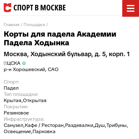
Главная
/
Площадки
/
Корты для падела Академии
Падела Ходынка
Москва, Ходынский бульвар, д. 5, корп. 1
ЦСКА
р-н
Хорошевский
,
САО
Спорт:
Падел
Тип площадки:
Крытая
Открытая
Покрытие:
Резиновое
Инфраструктура:
Санузел
Кафе / Ресторан
Раздевалки
Душ
Трибуны
Освещение
Парковка