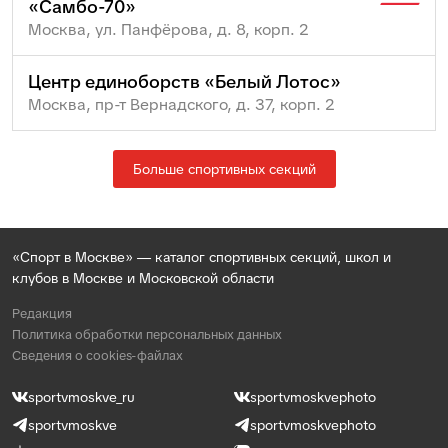
«Самбо-70»
Москва, ул. Панфёрова, д. 8, корп. 2
Центр единоборств «Белый Лотос»
Москва, пр-т Вернадского, д. 37, корп. 2
Больше спортивных секций
«Спорт в Москве» — каталог спортивных секций, школ и
клубов в Москве и Московской области
Редакция
Политика обработки персональных данных
Сведения о cookies-файлах
sportvmoskve_ru
sportvmoskvephoto
sportvmoskve
sportvmoskvephoto