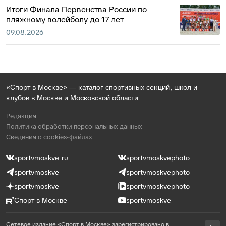
Итоги Финала Первенства России по
пляжному волейболу до 17 лет
09.08.2026
«Спорт в Москве» — каталог спортивных секций, школ и
клубов в Москве и Московской области
Редакция
Политика обработки персональных данных
Сведения о cookies-файлах
sportvmoskve_ru
sportvmoskvephoto
sportvmoskve
sportvmoskvephoto
sportvmoskve
sportvmoskvephoto
Спорт в Москве
sportvmoskve
Сетевое издание «Спорт в Москве» зарегистрировано в