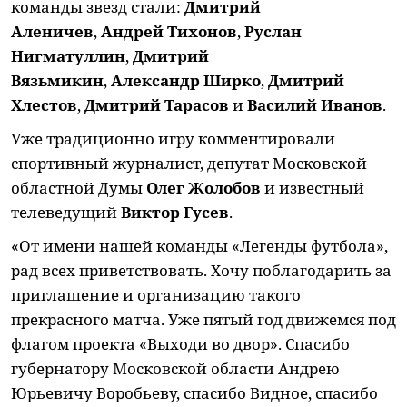
команды звезд стали:
Дмитрий
Аленичев
,
Андрей Тихонов
,
Руслан
Нигматуллин
,
Дмитрий
Вязьмикин
,
Александр Ширко
,
Дмитрий
Хлестов
,
Дмитрий Тарасов
и
Василий Иванов
.
Уже традиционно игру комментировали
спортивный журналист, депутат Московской
областной Думы
Олег Жолобов
и известный
телеведущий
Виктор Гусев
.
«От имени нашей команды «Легенды футбола»,
рад всех приветствовать. Хочу поблагодарить за
приглашение и организацию такого
прекрасного матча. Уже пятый год движемся под
флагом проекта «Выходи во двор». Спасибо
губернатору Московской области Андрею
Юрьевичу Воробьеву, спасибо Видное, спасибо