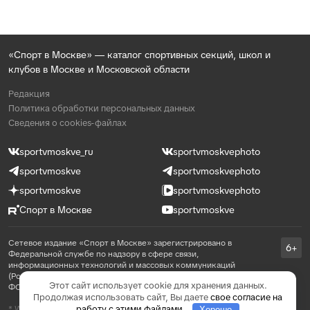
«Спорт в Москве» — каталог спортивных секций, школ и
клубов в Москве и Московской области
Редакция
Политика обработки персональных данных
Сведения о cookies-файлах
sportvmoskve_ru
sportvmoskvephoto
sportvmoskve
sportvmoskvephoto
sportvmoskve
sportvmoskvephoto
Спорт в Москве
sportvmoskve
Сетевое издание «Спорт в Москве» зарегистрировано в
6+
Федеральной службе по надзору в сфере связи,
информационных технологий и массовых коммуникаций
(Роскомнадзор) 31 августа 2021 года, реестровая запись ЭЛ №
Этот сайт использует cookie для хранения данных.
ФС 77 - 81769
Продолжая использовать сайт, Вы даете
свое согласие на
работу с этими файлами
.
* WhatsApp принадлежит компании Meta, которая признана в
Хорошо