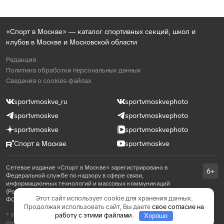
«Спорт в Москве» — каталог спортивных секций, школ и
клубов в Москве и Московской области
Редакция
Политика обработки персональных данных
Сведения о cookies-файлах
sportvmoskve_ru
sportvmoskvephoto
sportvmoskve
sportvmoskvephoto
sportvmoskve
sportvmoskvephoto
Спорт в Москве
sportvmoskve
Сетевое издание «Спорт в Москве» зарегистрировано в
6+
Федеральной службе по надзору в сфере связи,
информационных технологий и массовых коммуникаций
(Роскомнадзор) 31 августа 2021 года, реестровая запись ЭЛ №
Этот сайт использует cookie для хранения данных.
ФС 77 - 81769
Продолжая использовать сайт, Вы даете
свое согласие на
работу с этими файлами
.
* WhatsApp принадлежит компании Meta, которая признана в
Хорошо
России экстремистской и запрещена