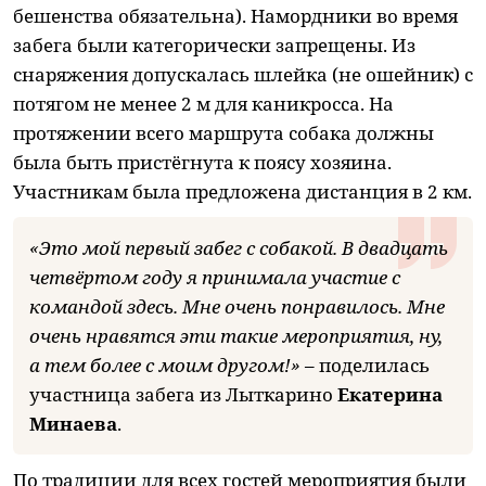
бешенства обязательна). Намордники во время
забега были категорически запрещены. Из
снаряжения допускалась шлейка (не ошейник) с
потягом не менее 2 м для каникросса. На
протяжении всего маршрута собака должны
была быть пристёгнута к поясу хозяина.
Участникам была предложена дистанция в 2 км.
«Это мой первый забег с собакой. В двадцать
четвёртом году я принимала участие с
командой здесь. Мне очень понравилось. Мне
очень нравятся эти такие мероприятия, ну,
а тем более с моим другом!»
– поделилась
участница забега из Лыткарино
Екатерина
Минаева
.
По традиции для всех гостей мероприятия были