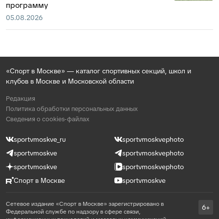
программу
05.08.2026
«Спорт в Москве» — каталог спортивных секций, школ и
клубов в Москве и Московской области
Редакция
Политика обработки персональных данных
Сведения о cookies-файлах
sportvmoskve_ru
sportvmoskvephoto
sportvmoskve
sportvmoskvephoto
sportvmoskve
sportvmoskvephoto
Спорт в Москве
sportvmoskve
Сетевое издание «Спорт в Москве» зарегистрировано в
6+
Федеральной службе по надзору в сфере связи,