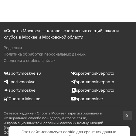
«Спорт в Москве» — каталог спортивных секций, школ и
клубов в Москве и Московской области
Редакция
Политика обработки персональных данных
Сведения о cookies-файлах
sportvmoskve_ru
sportvmoskvephoto
sportvmoskve
sportvmoskvephoto
sportvmoskve
sportvmoskvephoto
Спорт в Москве
sportvmoskve
Сетевое издание «Спорт в Москве» зарегистрировано в
6+
Федеральной службе по надзору в сфере связи,
информационных технологий и массовых коммуникаций
(Роскомнадзор) 31 августа 2021 года, реестровая запись ЭЛ №
Этот сайт использует cookie для хранения данных.
ФС 77 - 81769