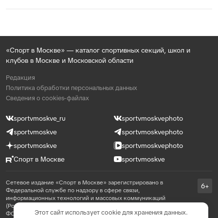
«Спорт в Москве» — каталог спортивных секций, школ и
клубов в Москве и Московской области
Редакция
Политика обработки персональных данных
Сведения о cookies-файлах
sportvmoskve_ru
sportvmoskvephoto
sportvmoskve
sportvmoskvephoto
sportvmoskve
sportvmoskvephoto
Спорт в Москве
sportvmoskve
Сетевое издание «Спорт в Москве» зарегистрировано в
6+
Федеральной службе по надзору в сфере связи,
информационных технологий и массовых коммуникаций
(Роскомнадзор) 31 августа 2021 года, реестровая запись ЭЛ №
Этот сайт использует cookie для хранения данных.
ФС 77 - 81769