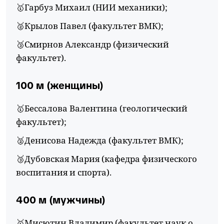
🥇Гарбуз Михаил (НИИ механики);
🥈Крылов Павел (факультет ВМК);
🥉Смирнов Александр (физический
факультет).
100 м (женщины)
🥇Бессалова Валентина (геологический
факультет);
🥈Денисова Надежда (факультет ВМК);
🥉Дубовская Мария (кафедра физического
воспитания и спорта).
400 м (мужчины)
🥇Мисютин Владимир (факультет наук о