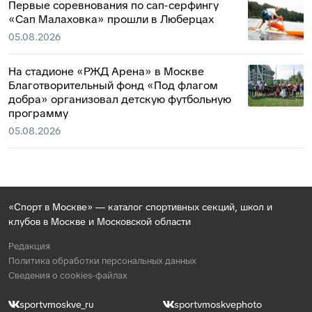
Первые соревнования по сап-серфингу
«Сап Малаховка» прошли в Люберцах
05.08.2026
На стадионе «РЖД Арена» в Москве
Благотворительный фонд «Под флагом
добра» организовал детскую футбольную
программу
05.08.2026
«Спорт в Москве» — каталог спортивных секций, школ и
клубов в Москве и Московской области
Редакция
Политика обработки персональных данных
Сведения о cookies-файлах
sportvmoskve_ru
sportvmoskvephoto