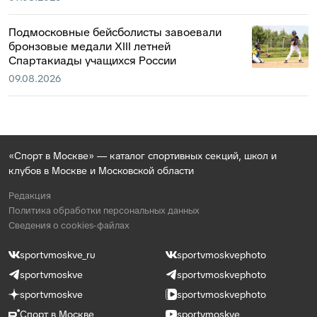
Подмосковные бейсболисты завоевали
бронзовые медали XIII летней
Спартакиады учащихся России
09.08.2026
«Спорт в Москве» — каталог спортивных секций, школ и
клубов в Москве и Московской области
Редакция
Политика обработки персональных данных
Сведения о cookies-файлах
sportvmoskve_ru
sportvmoskvephoto
sportvmoskve
sportvmoskvephoto
sportvmoskve
sportvmoskvephoto
Спорт в Москве
sportvmoskve