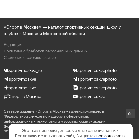
«Спорт в Москве» — каталог спортивных секций, школ и
клубов в Москве и Московской области
Редакция
Политика обработки персональных данных
Сведения о cookies-файлах
sportvmoskve_ru
sportvmoskvephoto
sportvmoskve
sportvmoskvephoto
sportvmoskve
sportvmoskvephoto
Спорт в Москве
sportvmoskve
Сетевое издание «Спорт в Москве» зарегистрировано в
6+
Федеральной службе по надзору в сфере связи,
информационных технологий и массовых коммуникаций
(Роскомнадзор) 31 августа 2021 года, реестровая запись ЭЛ №
Этот сайт использует cookie для хранения данных.
ФС 77 - 81769
Продолжая использовать сайт, Вы даете
свое согласие на