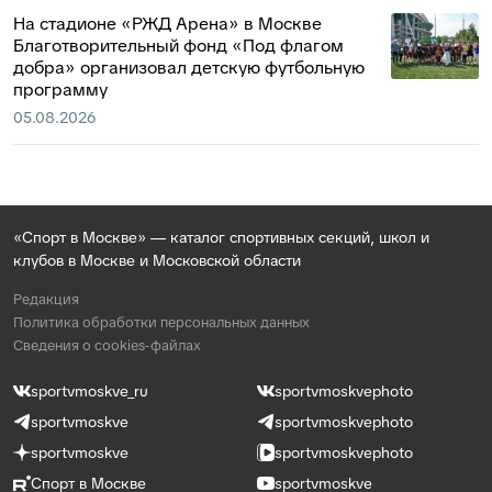
На стадионе «РЖД Арена» в Москве
Благотворительный фонд «Под флагом
добра» организовал детскую футбольную
программу
05.08.2026
«Спорт в Москве» — каталог спортивных секций, школ и
клубов в Москве и Московской области
Редакция
Политика обработки персональных данных
Сведения о cookies-файлах
sportvmoskve_ru
sportvmoskvephoto
sportvmoskve
sportvmoskvephoto
sportvmoskve
sportvmoskvephoto
Спорт в Москве
sportvmoskve