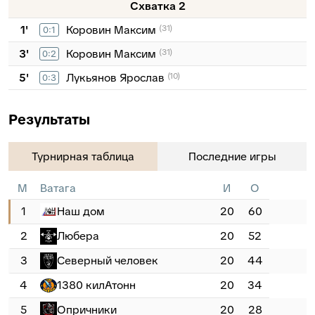
Схватка 2
1'
Коровин Максим
(31)
0:1
3'
Коровин Максим
(31)
0:2
5'
Лукьянов Ярослав
(10)
0:3
Результаты
Турнирная таблица
Последние игры
М
Ватага
И
О
1
Наш дом
20
60
2
Любера
20
52
3
Северный человек
20
44
4
1380 килАтонн
20
34
5
Опричники
20
28