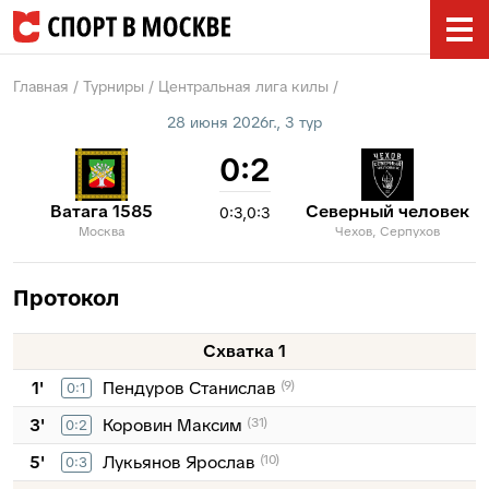
Главная
Турниры
Центральная лига килы
28 июня 2026г., 3 тур
0:2
Ватага 1585
Северный человек
0:3
0:3
Москва
Чехов, Серпухов
Протокол
Схватка 1
1'
Пендуров Станислав
(9)
0:1
3'
Коровин Максим
(31)
0:2
5'
Лукьянов Ярослав
(10)
0:3