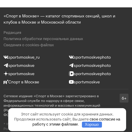
«Спорт в Москве» — каталог спортивных секций, школ и
клубов в Москве и Московской области
Редакция
Политика обработки персональных данных
Сведения о cookies-файлах
sportvmoskve_ru
sportvmoskvephoto
sportvmoskve
sportvmoskvephoto
sportvmoskve
sportvmoskvephoto
Спорт в Москве
sportvmoskve
Сетевое издание «Спорт в Москве» зарегистрировано в
6+
Федеральной службе по надзору в сфере связи,
информационных технологий и массовых коммуникаций
(Роскомнадзор) 31 августа 2021 года, реестровая запись ЭЛ №
Этот сайт использует cookie для хранения данных.
ФС 77 - 81769
Продолжая использовать сайт, Вы даете
свое согласие на
работу с этими файлами
.
* WhatsApp принадлежит компании Meta, которая признана в
Хорошо
России экстремистской и запрещена