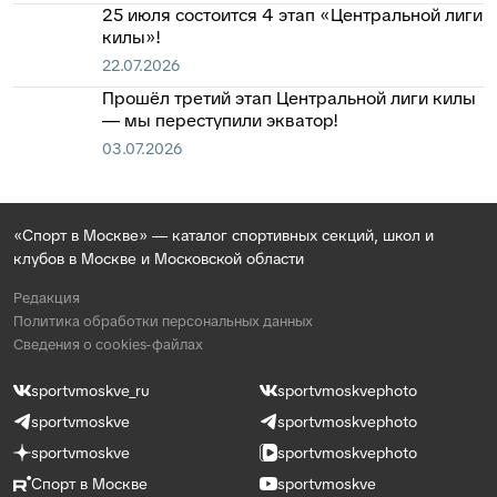
25 июля состоится 4 этап «Центральной лиги
килы»!
22.07.2026
Прошёл третий этап Центральной лиги килы
— мы переступили экватор!
03.07.2026
«Спорт в Москве» — каталог спортивных секций, школ и
клубов в Москве и Московской области
Редакция
Политика обработки персональных данных
Сведения о cookies-файлах
sportvmoskve_ru
sportvmoskvephoto
sportvmoskve
sportvmoskvephoto
sportvmoskve
sportvmoskvephoto
Спорт в Москве
sportvmoskve