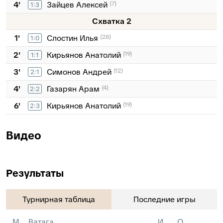
4'
Зайцев Алексей
(7)
1:3
Схватка 2
1'
Слостин Илья
(28)
1:0
2'
Кирьянов Анатолий
(19)
1:1
3'
Симонов Андрей
(12)
2:1
4'
Газарян Арам
(4)
2:2
6'
Кирьянов Анатолий
(19)
2:3
Видео
Результаты
Турнирная таблица
Последние игры
М
Ватага
И
О