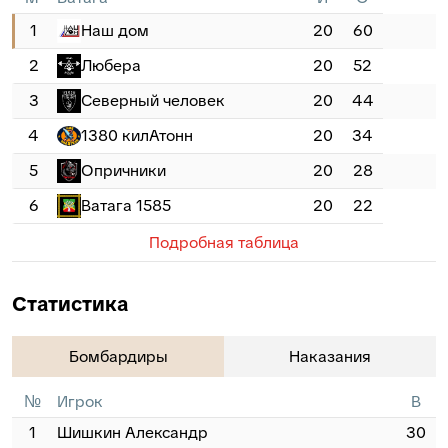
1
Наш дом
20
60
2
Любера
20
52
3
Северный человек
20
44
4
1380 килАтонн
20
34
5
Опричники
20
28
6
Ватага 1585
20
22
Подробная таблица
Статистика
Бомбардиры
Наказания
№
Игрок
В
1
Шишкин Александр
30