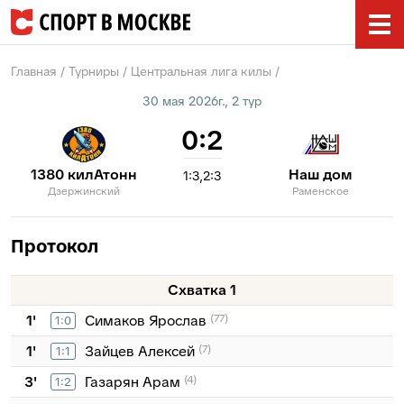
Главная
Турниры
Центральная лига килы
30 мая 2026г., 2 тур
0:2
1380 килАтонн
Наш дом
1:3
2:3
Дзержинский
Раменское
Протокол
Схватка 1
1'
Симаков Ярослав
(77)
1:0
1'
Зайцев Алексей
(7)
1:1
3'
Газарян Арам
(4)
1:2