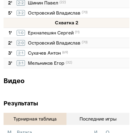
2'
Шинин Павел
(22)
2:2
5'
Островский Владислав
(70)
3:2
Схватка 2
1'
Еркнапешян Сергей
(11)
1:0
2'
Островский Владислав
(70)
2:0
3'
Сухачев Антон
(69)
2:1
3'
Мельников Егор
(32)
3:1
Видео
Результаты
Турнирная таблица
Последние игры
М
Ватага
И
О