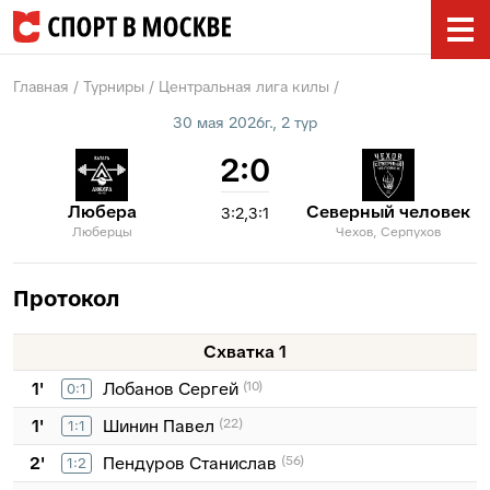
Главная
Турниры
Центральная лига килы
30 мая 2026г., 2 тур
2:0
Любера
Северный человек
3:2
3:1
Люберцы
Чехов, Серпухов
Протокол
Схватка 1
1'
Лобанов Сергей
(10)
0:1
1'
Шинин Павел
(22)
1:1
2'
Пендуров Станислав
(56)
1:2