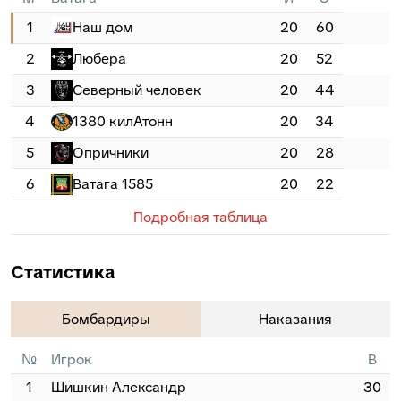
1
Наш дом
20
60
2
Любера
20
52
3
Северный человек
20
44
4
1380 килАтонн
20
34
5
Опричники
20
28
6
Ватага 1585
20
22
Подробная таблица
Статистика
Бомбардиры
Наказания
№
Игрок
В
1
Шишкин Александр
30