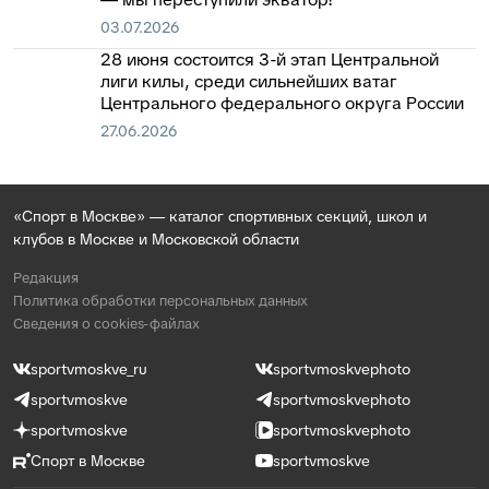
03.07.2026
28 июня состоится 3-й этап Центральной
лиги килы, среди сильнейших ватаг
Центрального федерального округа России
27.06.2026
«Спорт в Москве» — каталог спортивных секций, школ и
клубов в Москве и Московской области
Редакция
Политика обработки персональных данных
Сведения о cookies-файлах
sportvmoskve_ru
sportvmoskvephoto
sportvmoskve
sportvmoskvephoto
sportvmoskve
sportvmoskvephoto
Спорт в Москве
sportvmoskve