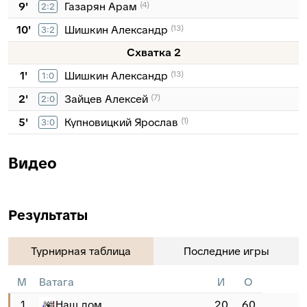
9'
Газарян Арам
(4)
2:2
10'
Шишкин Александр
(13)
3:2
Схватка 2
1'
Шишкин Александр
(13)
1:0
2'
Зайцев Алексей
(7)
2:0
5'
Купновицкий Ярослав
(1)
3:0
Видео
Результаты
Турнирная таблица
Последние игры
М
Ватага
И
О
1
Наш дом
20
60