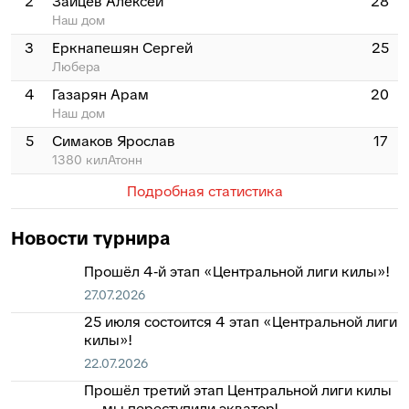
2
Зайцев Алексей
28
Наш дом
3
Еркнапешян Сергей
25
Любера
4
Газарян Арам
20
Наш дом
5
Симаков Ярослав
17
1380 килАтонн
Подробная статистика
Новости турнира
Прошёл 4‑й этап «Центральной лиги килы»!
27.07.2026
25 июля состоится 4 этап «Центральной лиги
килы»!
22.07.2026
Прошёл третий этап Центральной лиги килы
— мы переступили экватор!