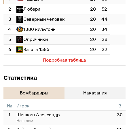
2
Любера
20
52
3
Северный человек
20
44
4
1380 килАтонн
20
34
5
Опричники
20
28
6
Ватага 1585
20
22
Подробная таблица
Статистика
Бомбардиры
Наказания
№
Игрок
В
1
Шишкин Александр
30
Наш дом