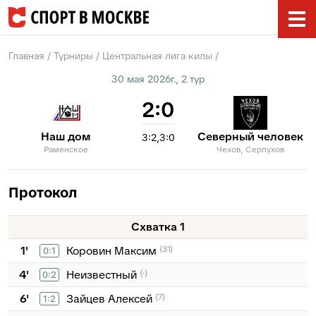
Главная
Турниры
Центральная лига килы
30 мая 2026г., 2 тур
2:0
Наш дом
Северный человек
3:2
3:0
Раменское
Чехов, Серпухов
Протокол
Схватка 1
1'
Коровин Максим
(31)
0:1
4'
Неизвестный
(-)
0:2
6'
Зайцев Алексей
(7)
1:2